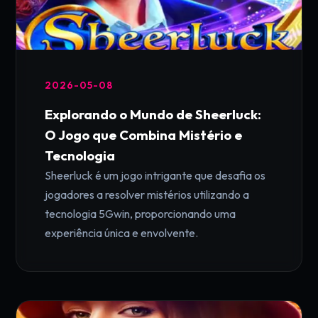
2026-05-08
Explorando o Mundo de Sheerluck:
O Jogo que Combina Mistério e
Tecnologia
Sheerluck é um jogo intrigante que desafia os
jogadores a resolver mistérios utilizando a
tecnologia 5Gwin, proporcionando uma
experiência única e envolvente.