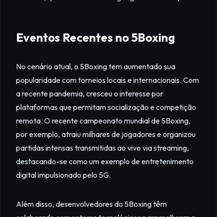
Eventos Recentes no 5Boxing
No cenário atual, o 5Boxing tem aumentado sua
popularidade com torneios locais e internacionais. Com
a recente pandemia, cresceu o interesse por
plataformas que permitam socialização e competição
remota. O recente campeonato mundial de 5Boxing,
por exemplo, atraiu milhares de jogadores e organizou
partidas intensas transmitidas ao vivo via streaming,
destacando-se como um exemplo de entretenimento
digital impulsionado pelo 5G.
Além disso, desenvolvedores do 5Boxing têm