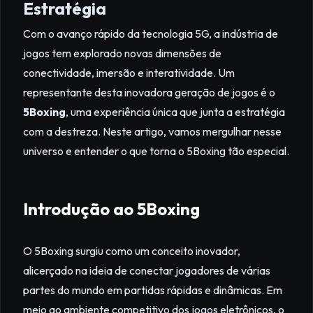
Estratégia
Com o avanço rápido da tecnologia 5G, a indústria de
jogos tem explorado novas dimensões de
conectividade, imersão e interatividade. Um
representante desta inovadora geração de jogos é o
5Boxing
, uma experiência única que junta a estratégia
com a destreza. Neste artigo, vamos mergulhar nesse
universo e entender o que torna o 5Boxing tão especial.
Introdução ao 5Boxing
O 5Boxing surgiu como um conceito inovador,
alicerçado na ideia de conectar jogadores de várias
partes do mundo em partidas rápidas e dinâmicas. Em
meio ao ambiente competitivo dos jogos eletrônicos, o