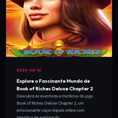
2026-06-16
Explore o Fascinante Mundo de
Book of Riches Deluxe Chapter 2
Descubra as aventuras e mistérios do jogo
Book of Riches Deluxe Chapter 2, um
emocionante caça-níqueis online com
temática de exploração.