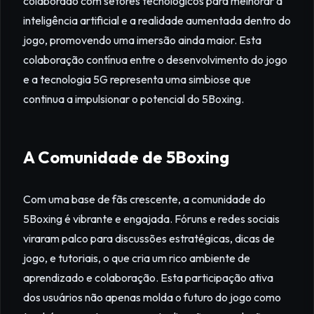
colaborado com setores tecnológicos para melhorar a
inteligência artificial e a realidade aumentada dentro do
jogo, promovendo uma imersão ainda maior. Esta
colaboração contínua entre o desenvolvimento do jogo
e a tecnologia 5G representa uma simbiose que
continua a impulsionar o potencial do 5Boxing.
A Comunidade de 5Boxing
Com uma base de fãs crescente, a comunidade do
5Boxing é vibrante e engajada. Fóruns e redes sociais
viraram palco para discussões estratégicas, dicas de
jogo, e tutoriais, o que cria um rico ambiente de
aprendizado e colaboração. Esta participação ativa
dos usuários não apenas molda o futuro do jogo como