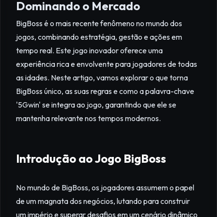
Dominando o Mercado
BigBoss é o mais recente fenômeno no mundo dos
jogos, combinando estratégia, gestão e ações em
tempo real. Este jogo inovador oferece uma
experiência rica e envolvente para jogadores de todas
as idades. Neste artigo, vamos explorar o que torna
BigBoss único, as suas regras e como a palavra-chave
'5Gwin' se integra ao jogo, garantindo que ele se
mantenha relevante nos tempos modernos.
Introdução ao Jogo BigBoss
No mundo de BigBoss, os jogadores assumem o papel
de um magnata dos negócios, lutando para construir
um império e superar desafios em um cenário dinâmico