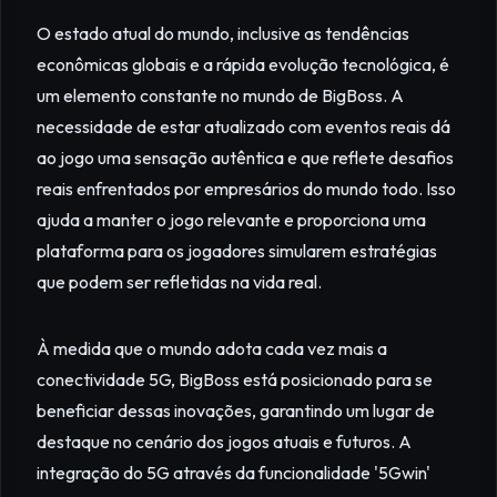
O estado atual do mundo, inclusive as tendências
econômicas globais e a rápida evolução tecnológica, é
um elemento constante no mundo de BigBoss. A
necessidade de estar atualizado com eventos reais dá
ao jogo uma sensação autêntica e que reflete desafios
reais enfrentados por empresários do mundo todo. Isso
ajuda a manter o jogo relevante e proporciona uma
plataforma para os jogadores simularem estratégias
que podem ser refletidas na vida real.
À medida que o mundo adota cada vez mais a
conectividade 5G, BigBoss está posicionado para se
beneficiar dessas inovações, garantindo um lugar de
destaque no cenário dos jogos atuais e futuros. A
integração do 5G através da funcionalidade '5Gwin'