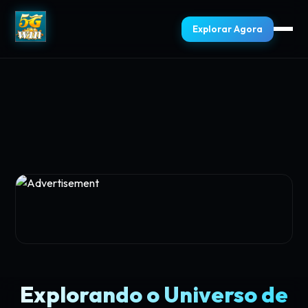
Explorar Agora
Explorando o Universo de