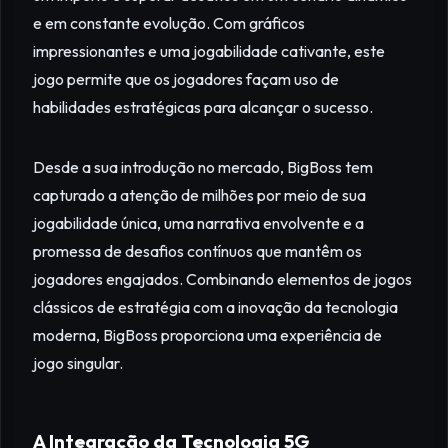
e em constante evolução. Com gráficos
impressionantes e uma jogabilidade cativante, este
jogo permite que os jogadores façam uso de
habilidades estratégicas para alcançar o sucesso.
Desde a sua introdução no mercado, BigBoss tem
capturado a atenção de milhões por meio de sua
jogabilidade única, uma narrativa envolvente e a
promessa de desafios contínuos que mantêm os
jogadores engajados. Combinando elementos de jogos
clássicos de estratégia com a inovação da tecnologia
moderna, BigBoss proporciona uma experiência de
jogo singular.
A Integração da Tecnologia 5G