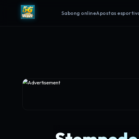
Sabong online
Apostas esportiv
StempedeR