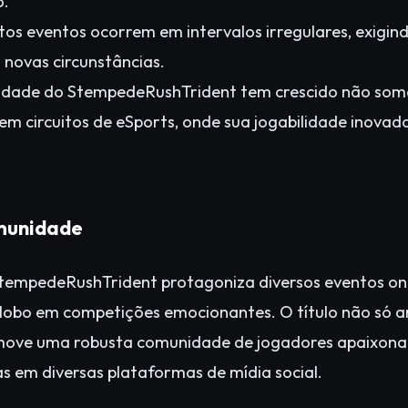
o.
os eventos ocorrem em intervalos irregulares, exigin
novas circunstâncias.
idade do StempedeRushTrident tem crescido não som
m circuitos de eSports, onde sua jogabilidade inovad
omunidade
tempedeRushTrident protagoniza diversos eventos onl
globo em competições emocionantes. O título não só a
move uma robusta comunidade de jogadores apaixona
s em diversas plataformas de mídia social.