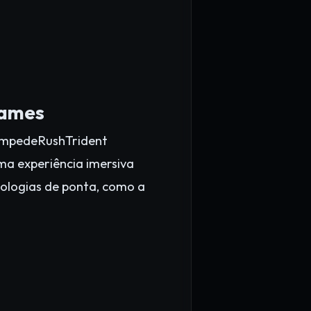
Games
tempedeRushTrident
a experiência imersiva
ologias de ponta, como a