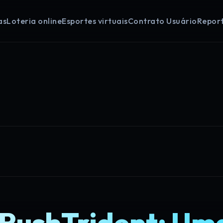
as
Loteria online
Esportes virtuais
Contrato Usuário
Report
ushTrident: Um