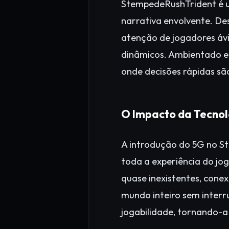
StempedeRushTrident é u
narrativa envolvente. De
atenção de jogadores ávi
dinâmicos. Ambientado e
onde decisões rápidas são
O Impacto da Tecnol
A introdução do 5G no S
toda a experiência do j
quase inexistentes, cone
mundo inteiro sem inter
jogabilidade, tornando-a 