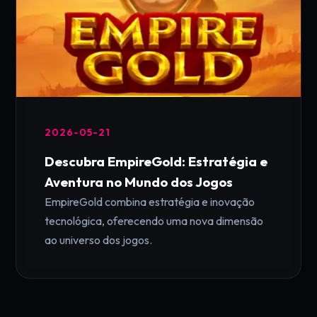
2026-05-21
Descubra EmpireGold: Estratégia e
Aventura no Mundo dos Jogos
EmpireGold combina estratégia e inovação
tecnológica, oferecendo uma nova dimensão
ao universo dos jogos.