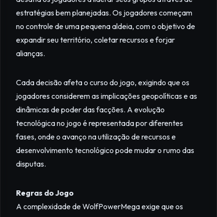
estratégias bem planejadas. Os jogadores começam
no controle de uma pequena aldeia, com o objetivo de
expandir seu território, coletar recursos e forjar
alianças.
Cada decisão afeta o curso do jogo, exigindo que os
jogadores considerem as implicações geopolíticas e as
dinâmicas de poder das facções. A evolução
tecnológica no jogo é representada por diferentes
fases, onde o avanço na utilização de recursos e
desenvolvimento tecnológico pode mudar o rumo das
disputas.
Regras do Jogo
A complexidade de WolfPowerMega exige que os