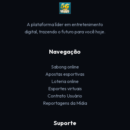
A plataforma líder em entretenimento
digital, trazendo o futuro para você hoje.
Navegação
Sabong online
Apostas esportivas
Loteria online
Esportes virtuais
Contrato Usuário
Reportagens da Mídia
Suporte