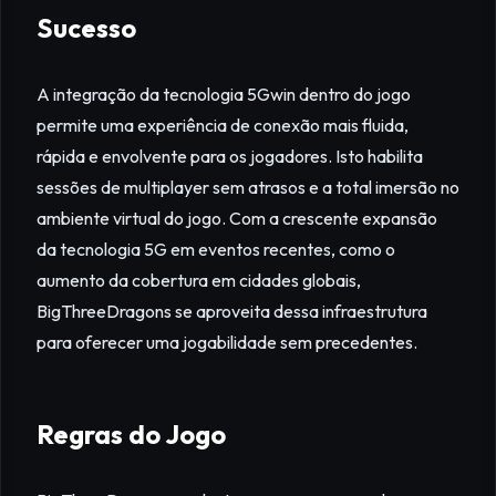
Sucesso
A integração da tecnologia 5Gwin dentro do jogo
permite uma experiência de conexão mais fluida,
rápida e envolvente para os jogadores. Isto habilita
sessões de multiplayer sem atrasos e a total imersão no
ambiente virtual do jogo. Com a crescente expansão
da tecnologia 5G em eventos recentes, como o
aumento da cobertura em cidades globais,
BigThreeDragons se aproveita dessa infraestrutura
para oferecer uma jogabilidade sem precedentes.
Regras do Jogo