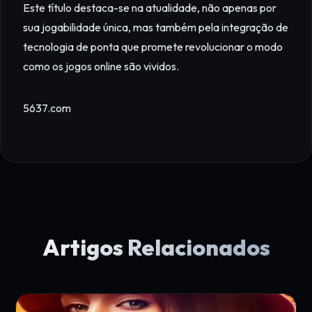
Este título destaca-se na atualidade, não apenas por
sua jogabilidade única, mas também pela integração de
tecnologia de ponta que promete revolucionar o modo
como os jogos online são vividos.
5637.com
Artigos Relacionados